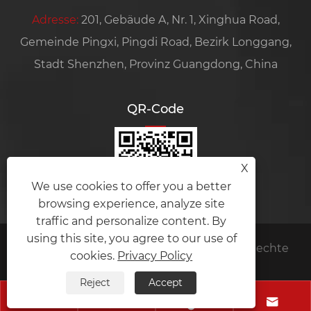
Adresse:
201, Gebäude A, Nr. 1, Xinghua Road,
Gemeinde Pingxi, Pingdi Road, Bezirk Longgang,
Stadt Shenzhen, Provinz Guangdong, China
QR-Code
X
We use cookies to offer you a better
browsing experience, analyze site
traffic and personalize content. By
using this site, you agree to our use of
Copyright © 2024 Amplifier module Alle Rechte
cookies.
Privacy Policy
vorbehalten.
Reject
Accept
Links
Sitemap
RSS
XML
Privacy Policy



