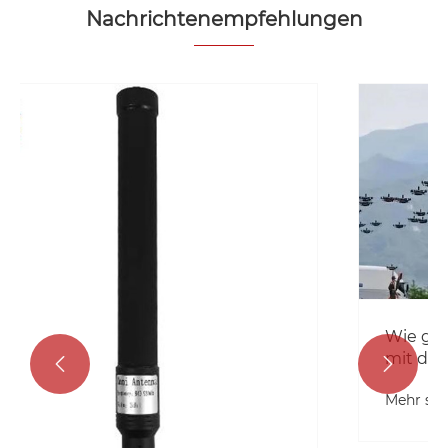
Nachrichtenempfehlungen
Wie geht die Drohnenabwehrtechnik
mit der Bedrohung durch


Drohnenschwärme um?
Mehr sehen >>