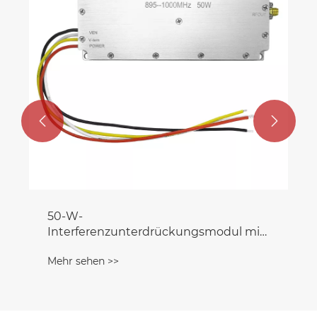


50-W-FPV-Lora- und GaN-Störmodul
Mehr sehen >>