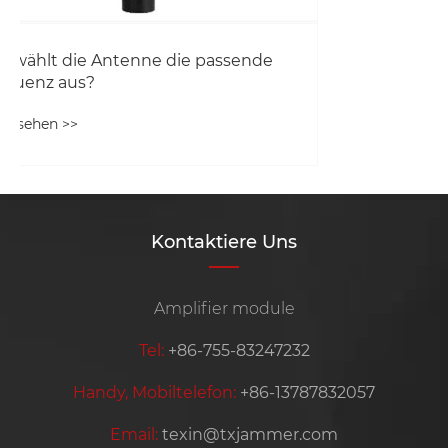
Kontaktiere Uns
Amplifier module
Tel:
+86-755-83247232
Handy, Mobiltelefon:
+86-13787832057
Email:
texin@txjammer.com