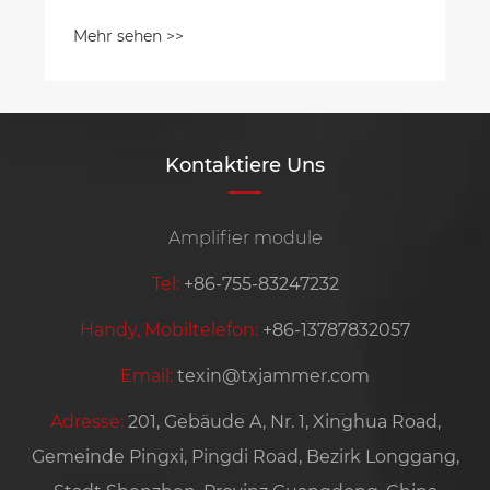
Mehr sehen >>
Kontaktiere Uns
Amplifier module
Tel:
+86-755-83247232
Handy, Mobiltelefon:
+86-13787832057
Email:
texin@txjammer.com
Adresse:
201, Gebäude A, Nr. 1, Xinghua Road,
Gemeinde Pingxi, Pingdi Road, Bezirk Longgang,