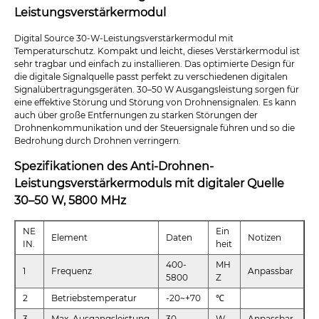
Leistungsverstärkermodul
Digital Source 30-W-Leistungsverstärkermodul mit
Temperaturschutz. Kompakt und leicht, dieses Verstärkermodul ist
sehr tragbar und einfach zu installieren. Das optimierte Design für
die digitale Signalquelle passt perfekt zu verschiedenen digitalen
Signalübertragungsgeräten. 30–50 W Ausgangsleistung sorgen für
eine effektive Störung und Störung von Drohnensignalen. Es kann
auch über große Entfernungen zu starken Störungen der
Drohnenkommunikation und der Steuersignale führen und so die
Bedrohung durch Drohnen verringern.
Spezifikationen des Anti-Drohnen-
Leistungsverstärkermoduls mit digitaler Quelle
30–50 W, 5800 MHz
NE
Ein
Element
Daten
Notizen
IN.
heit
400-
MH
1
Frequenz
Anpassbar
5800
Z
2
Betriebstemperatur
-20~+70
℃
3
Max. Ausgangsleistung
30
W
Anpassbar