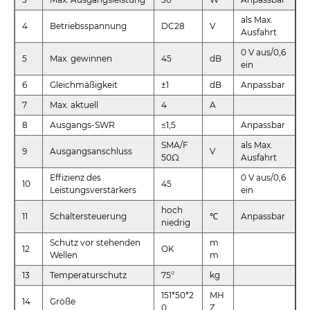
als Max.
4
Betriebsspannung
DC28
V
Ausfahrt
0 V aus/0,6
5
Max. gewinnen
45
dB
ein
6
Gleichmäßigkeit
±1
dB
Anpassbar
7
Max. aktuell
4
A
8
Ausgangs-SWR
≤1,5
Anpassbar
SMA/F
als Max.
9
Ausgangsanschluss
V
50Ω
Ausfahrt
Effizienz des
0 V aus/0,6
10
45
Leistungsverstärkers
ein
hoch
11
Schaltersteuerung
℃
Anpassbar
niedrig
Schutz vor stehenden
m
12
OK
Wellen
m
13
Temperaturschutz
75°
kg
151*50*2
MH
14
Größe
0
Z